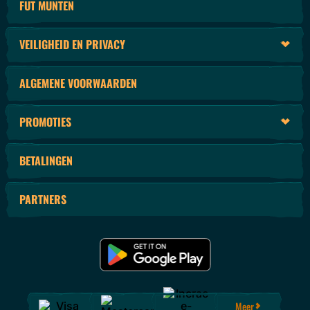
FUT MUNTEN
VEILIGHEID EN PRIVACY
ALGEMENE VOORWAARDEN
PROMOTIES
BETALINGEN
PARTNERS
Meer